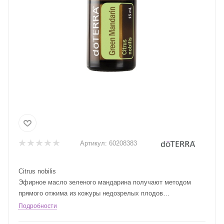
Артикул:
60208383
Citrus nobilis
Эфирное масло зеленого мандарина получают методом
прямого отжима из кожуры недозрелых плодов
мандаринового дерева, в то время как эфирное масло
Подробности
красного мандарина получают из спелых плодов. Зеленый