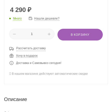
мандарин известен успокаивающим воздействием на
нервную систему и может способствовать здоровому
4 290
₽
пищеварению.
Много
Нашли дешевле?
В КОРЗИНУ
Рассчитать доставку
Хочу в подарок
Доставка и Самовывоз сегодня!
В нашем магазине действуют автоматические скидки
Описание