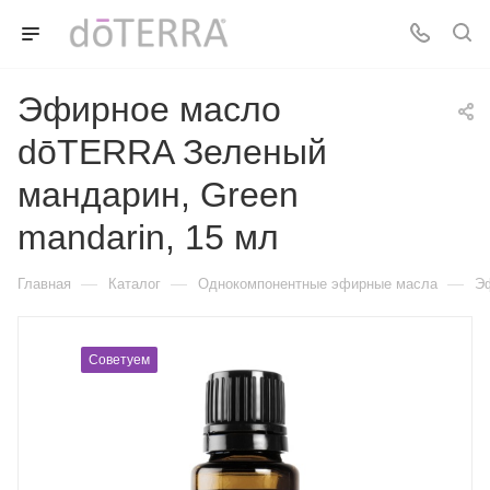
Эфирное масло
dōTERRA Зеленый
мандарин, Green
mandarin, 15 мл
—
—
—
Главная
Каталог
Однокомпонентные эфирные масла
Эф
Советуем