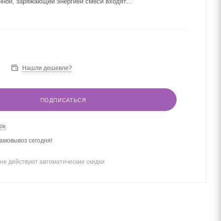
нной, заряжающей энергией смеси входят
ные по стандарту CPTG® эфирные масла дикого апельсина
пфрута, а также лаванды, римской ромашки и магнолии.
Нашли дешевле?
ПОДПИСАТЬСЯ
ок
амовывоз сегодня!
не действуют автоматические скидки