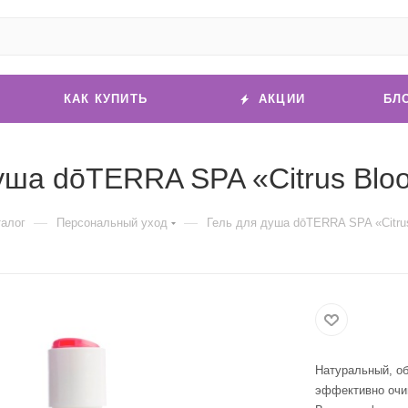
КАК КУПИТЬ
АКЦИИ
БЛ
уша dōTERRA SPA «Citrus Blo
—
—
талог
Персональный уход
Гель для душа dōTERRA SPA «Citru
Натуральный, о
эффективно очи