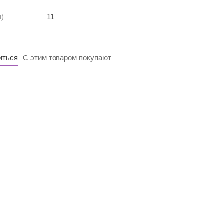
м)
11
иться
С этим товаром покупают