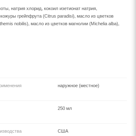
оты, натрия хлорид, кокоил изетионат натрия,
кожуры грейпфрута (Citrus paradisi), масло из цветков
emis nobilis), масло из цветков магнолии (Michelia alba),
рименения
наружное (местное)
250 мл
оизводства
США