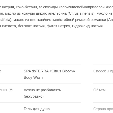
 натрия, коко-бетаин, глюкозиды каприлиловой/каприловой кисл
, масло из кожуры дикого апельсина (Citrus sinensis), масло из 
tifolia), масло из цветков/листьев/стеблей римской ромашки (Anth
 кислота, бензоат натрия, фитат натрия, гидроксид натрия.
е
SPA dōTERRA «Citrus Bloom»
Способы п
Body Wash
ения
можно не разбавлять
Объем
?
(аккуратно)
Гель для душа
Страна пр