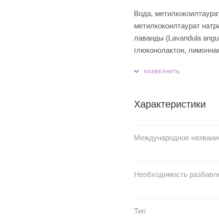
Вода, метилкокоилтаурат
метилкокоилтаурат натрия
лаванды (Lavandula angus
глюконолактон, лимонная
Характеристики
Международное названи
Необходимость разбавл
Тип