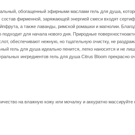
уральный, обогащенный эфирными маслами гель для душа, кото
 состав фирменной, заряжающей энергией смеси входят серти
рейпфрута, а также лаванды, римской ромашки и магнолии. Бла
о подходит для начала нового дня. Природные поверхностноакт
от, обеспечивают нежную, но тщательную очистку, не раздража
ный гель для душа идеально пенится, легко наносится и не лиш
альных ингредиентов гель для душа Citrus Bloom прекрасно оч
ичество на влажную кожу или мочалку и аккуратно массируйте