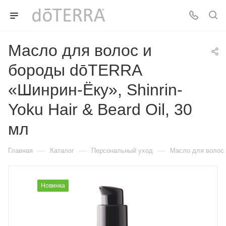
Масло для волос и
бороды dōTERRA
«Шинрин-Ёку», Shinrin-
Yoku Hair & Beard Oil, 30
мл
—
—
—
Главная
Каталог
Персональный уход
Масло для волос и
Новинка