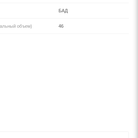
БАД
нальный объем)
46