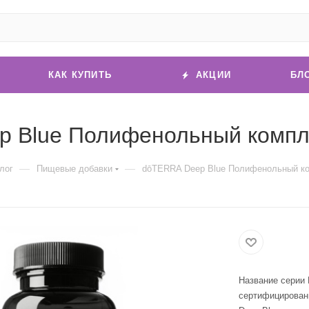
КАК КУПИТЬ
АКЦИИ
БЛ
 Blue Полифенольный компле
—
—
лог
Пищевые добавки
dōTERRA Deep Blue Полифенольный ко
Название серии 
сертифицирован