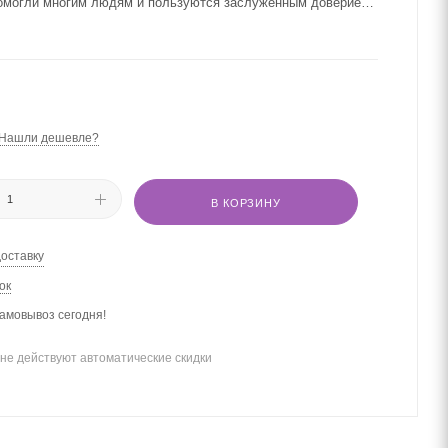
помогли многим людям и пользуются заслуженным доверием
рием внутрь полифенольного комплекса станет прекрасным
ругим продуктам серии Deep Blue.
Нашли дешевле?
В КОРЗИНУ
доставку
ок
амовывоз сегодня!
не действуют автоматические скидки