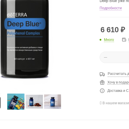
Deep Blue уже 
покупателей. П
Подробности
дополнением к д
6 610
₽
Много
Рассчитать 
Хочу в подар
Доставка и С
В нашем магази