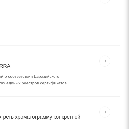
ERRA
й о соответствии Евразийского
тах единых реестров сертификатов.
треть хроматограмму конкретной