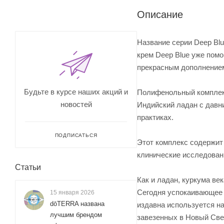
Описание
Название серии Deep Bl
крем Deep Blue уже пом
прекрасным дополнением
Будьте в курсе наших акций и
Полифенольный комплекс 
новостей
Индийский ладан с давни
практиках.
ПОДПИСАТЬСЯ
Этот комплекс содержит 
клинические исследован
Статьи
Как и ладан, куркума ве
Сегодня успокаивающее 
15 января 2026
dōTERRA названа
издавна используется н
лучшим брендом
завезенных в Новый Свет