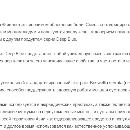
ue® является синонимом облегчения боли. Смесь сертифициров
огли многим людям и пользуются заслуженным доверием покупа
 к другим продуктам серии Deep Blue.
Deep Blue представляет собой уникальную смесь экстрактов инд
х пор ценится за его успокаивающие свойства, в частности, и
уникальный стандартизированный экстракт Boswellia serrata (н
ия, способен поддерживать здоровую работу мышц и суставов и
ками используется в аюрведических практиках, а также являетс
влияние куркумы на переутомленные мышцы и суставы признае
а всей территории Азии как оздоравливающее средство и популя
, и долгое время использовался как естественное успокаивающ