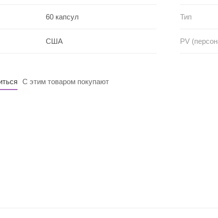
60 капсул
Тип
США
PV (персо
иться
С этим товаром покупают