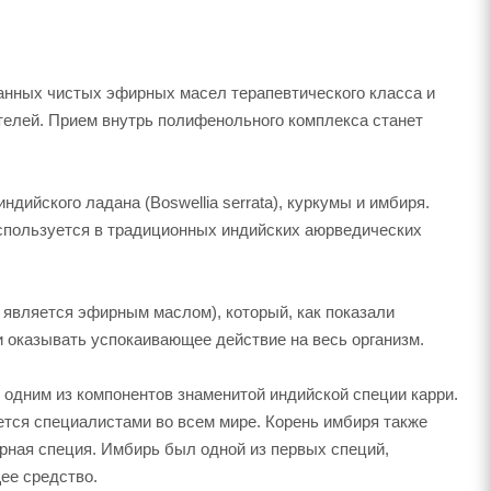
анных чистых эфирных масел терапевтического класса и
телей. Прием внутрь полифенольного комплекса станет
ийского ладана (Boswellia serrata), куркумы и имбиря.
 используется в традиционных индийских аюрведических
е является эфирным маслом), который, как показали
 оказывать успокаивающее действие на весь организм.
я одним из компонентов знаменитой индийской специи карри.
тся специалистами во всем мире. Корень имбиря также
рная специя. Имбирь был одной из первых специй,
ее средство.