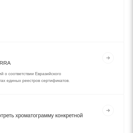
ERRA
й о соответствии Евразийского
тах единых реестров сертификатов.
треть хроматограмму конкретной