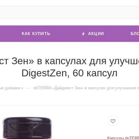
КАК КУПИТЬ
АКЦИИ
БЛ
т Зен» в капсулах для улучш
DigestZen, 60 капсул
—
е добавки
dōTERRA «Дайджест Зен» в капсулах для улучшения пи
Капсулы doTERRA