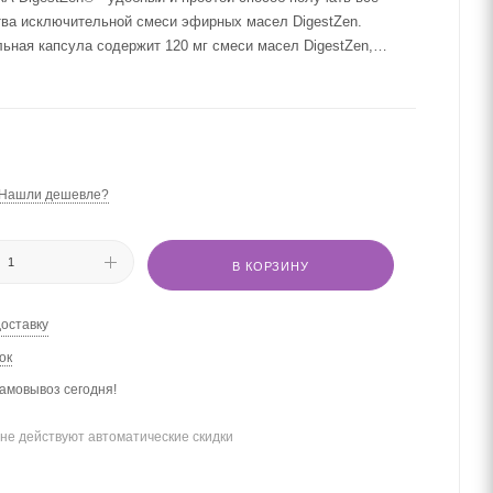
тва исключительной смеси эфирных масел DigestZen.
ьная капсула содержит 120 мг смеси масел DigestZen,
шо знаете и которой вы доверяете.
Нашли дешевле?
В КОРЗИНУ
доставку
ок
амовывоз сегодня!
не действуют автоматические скидки