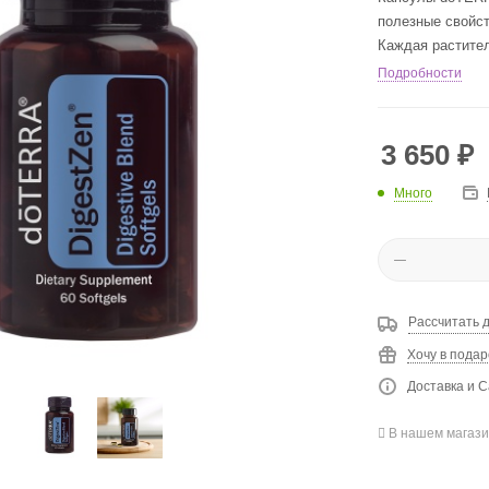
полезные свойс
Каждая растител
которую вы хоро
Подробности
3 650
₽
Много
Рассчитать 
Хочу в подар
Доставка и С
В нашем магази