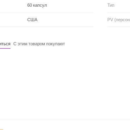
60 капсул
Тип
США
PV (персо
иться
С этим товаром покупают