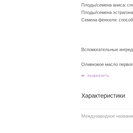
Плоды/семена аниса: с
Плоды/семена эстрагона
Семена фенхеля: спосо
Вспомогательные ингре
Оливковое масло первого
Характеристики
Международное названи