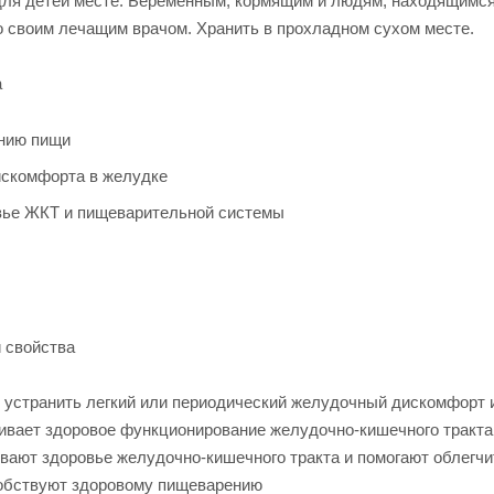
для детей месте. Беременным, кормящим и людям, находящимс
о своим лечащим врачом. Хранить в прохладном сухом месте.
а
нию пищи
искомфорта в желудке
вье ЖКТ и пищеварительной системы
 свойства
т устранить легкий или периодический желудочный дискомфорт 
ивает здоровое функционирование желудочно-кишечного тракт
вают здоровье желудочно-кишечного тракта и помогают облегч
собствуют здоровому пищеварению