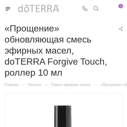
0
«Прощение»
обновляющая смесь
эфирных масел,
doTERRA Forgive Touch,
роллер 10 мл
—
—
—
Главная
Каталог
Смеси эфирных масел
«Прощение» об