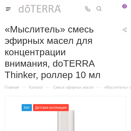
0
«Мыслитель» смесь
эфирных масел для
концентрации
внимания, doTERRA
Thinker, роллер 10 мл
—
—
—
Главная
Каталог
Смеси эфирных масел
«Мыслитель» с
Хит
Детская коллекция